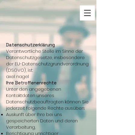
Datenschutzerklärung
Verantwortliche Stelle im Sinne der
Datenschutzgesetze, insbesondere
der EU-Datenschutzgrundverordnung
(DSGVO), ist:
axel nagel
Ihre Betroffenenrechte
Unter den angegebenen
Kontaktdaten unseres
Datenschutzbeauftragten können Sie
jederzeit folgende Rechte ausüben:
Auskunft über Ihre bei uns
gespeicherten Daten und deren
Verarbeitung,
Berichtigung unrichtiger